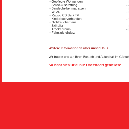
- Gepflegte Wohnungen
-
- Solide Ausstattung
-
- Bandscheibenmatratzen
-
- WLAN
-
- Radio / CD Sat / TV
- Kinderbett vorhanden
-
- Nichtraucherhaus
- Skikeller
-
- Trockenraum
-
- Fahrradstellplatz
Weitere Informationen über unser Haus.
Wir freuen uns auf Ihren Besuch und Aufenthalt im Gäste
So lässt sich Urlaub in Oberstdorf genießen!